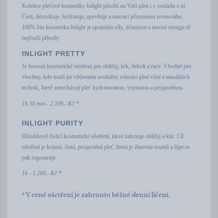
Kolekce pleťové kosmetiky Inlight působí na Vaší pleti i v souladu s ní.
Čistí, detoxikuje, hydratuje, zpevňuje a navrací přirozenou rovnováhu.
100% bio kosmetika Inlight je spojením síly, účinnosti a mocné energie té
nejčistší přírody.
INLIGHT PRETTY
Je luxusní kosmetické ošetření pro obličej, krk, dekolt a ruce. Vhodné pro
všechny, kdo touží po vědomém uvolnění, relaxaci plné vůní a masážních
technik, které zanechávají pleť hydratovanou, vypnutou a projasněnou.
1h 30 min - 2.100,- Kč *
INLIGHT PURITY
Hloubkově čistící kosmetické ošetření, které zahrnuje obličej a krk. Cíl
ošetření je krásná, čistá, projasněná pleť, která je zbavena toxinů a lépe se
pak regeneruje.
1h - 1.200,- Kč *
* V ceně ošetření je zahrnuto běžné denní líčení.