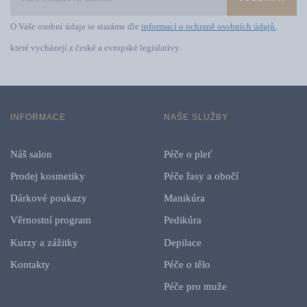
O Vaše osobní údaje se staráme dle
informací o ochraně osobních údajů
,
které vycházejí z české a evropské legislativy.
INFORMACE
NAŠE SLUŽBY
Náš salon
Péče o pleť
Prodej kosmetiky
Péče řasy a obočí
Dárkové poukazy
Manikúra
Věrnostní program
Pedikúra
Kurzy a zážitky
Depilace
Kontakty
Péče o tělo
Péče pro muže