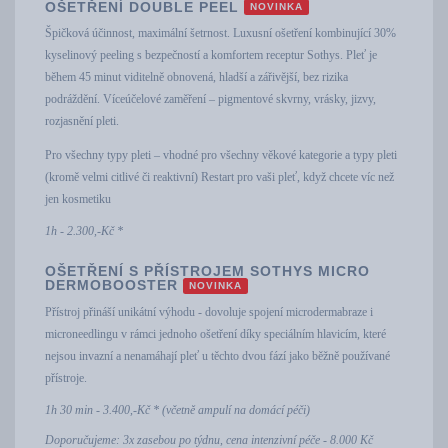
OŠETŘENÍ DOUBLE PEEL
NOVINKA
Špičková účinnost, maximální šetrnost. Luxusní ošetření kombinující 30%
kyselinový peeling s bezpečností a komfortem receptur Sothys. Pleť je
během 45 minut viditelně obnovená, hladší a zářivější, bez rizika
podráždění. Víceúčelové zaměření – pigmentové skvrny, vrásky, jizvy,
rozjasnění pleti.
Pro všechny typy pleti – vhodné pro všechny věkové kategorie a typy pleti
(kromě velmi citlivé či reaktivní) Restart pro vaši pleť, když chcete víc než
jen kosmetiku
1h - 2.300,-Kč *
OŠETŘENÍ S PŘÍSTROJEM SOTHYS MICRO
DERMOBOOSTER
NOVINKA
Přístroj přináší unikátní výhodu - dovoluje spojení microdermabraze i
microneedlingu v rámci jednoho ošetření díky speciálním hlavicím, které
nejsou invazní a nenamáhají pleť u těchto dvou fází jako běžně používané
přístroje.
1h 30 min - 3.400,-Kč * (včetně ampulí na domácí péči)
Doporučujeme: 3x zasebou po týdnu, cena intenzivní péče - 8.000 Kč