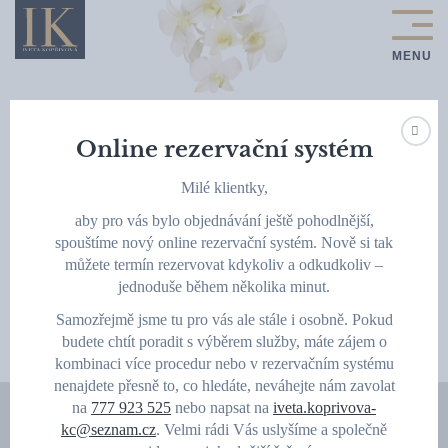
Online rezervační systém
Péče o pleť
Milé klientky,
aby pro vás bylo objednávání ještě pohodlnější,
spouštíme nový online rezervační systém. Nově si tak
můžete termín rezervovat kdykoliv a odkudkoliv –
jednoduše během několika minut.
OBJEVTE
MOŽNOSTI
Samozřejmě jsme tu pro vás ale stále i osobně. Pokud
budete chtít poradit s výběrem služby, máte zájem o
kombinaci více procedur nebo v rezervačním systému
nenajdete přesně to, co hledáte, neváhejte nám zavolat
na
777 923 525
nebo napsat na
iveta.koprivova-
kc@seznam.cz
. Velmi rádi Vás uslyšíme a společně