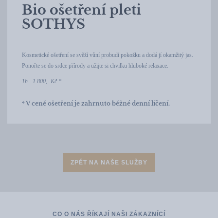
Bio ošetření pleti
SOTHYS
Kosmetické ošetření se svěží vůní probudí pokožku a dodá jí okamžitý jas.
Ponořte se do srdce přírody a užijte si chvilku hluboké relaxace.
1h - 1.800,- Kč *
* V ceně ošetření je zahrnuto běžné denní líčení.
ZPĚT NA NAŠE SLUŽBY
CO O NÁS ŘÍKAJÍ NAŠI ZÁKAZNÍCÍ