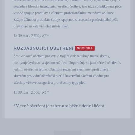
souladu s filozofií intenzivních ošetření Sothys, tato ultra sofistikovaná péče
v sobě spojuje produkty s cílenými profesionálními metodami aplikace.
Zažijte účinnost produktů Sothys spojenou s relaxací a profesionální péčí,
díky které získáte viditelně mladší tvář.
1h 30 min - 2.500,- Kč *
ROZJASŇUJÍCÍ OŠETŘENÍ
NOVINKA
Šestikrokové ošetření poskytuje trojí řešení: redukuje tmavé skvrny,
poskytuje hydrataci a sjednocení pleti. Doporučuje se jako série 6 ošetření s
jedním ošetřením týdně. Okamžité rozzáření a účinnost proti tmavým
skvrnám pro viditelně mladší pleť. Univerzální ošetření vhodné pro
všechny věkové kategorie a pro všechny typy pletí.
1h 30 min - 2.500,- Kč *
* V ceně ošetření je zahrnuto běžné denní líčení.