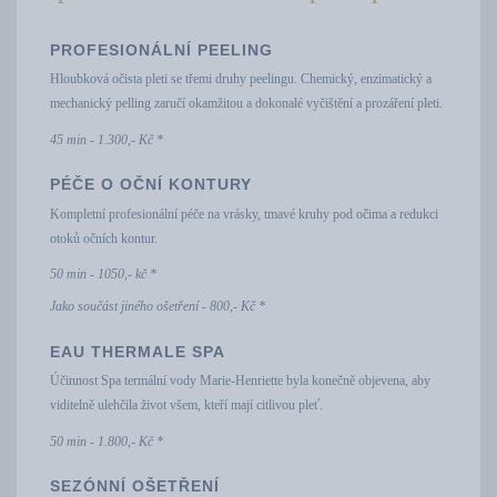
PROFESIONÁLNÍ PEELING
Hloubková očista pleti se třemi druhy peelingu. Chemický, enzimatický a
mechanický pelling zaručí okamžitou a dokonalé vyčištění a prozáření pleti.
45 min - 1.300,- Kč *
PÉČE O OČNÍ KONTURY
Kompletní profesionální péče na vrásky, tmavé kruhy pod očima a redukci
otoků očních kontur.
50 min - 1050,- kč *
Jako součást jiného ošetření - 800,- Kč *
EAU THERMALE SPA
Účinnost Spa termální vody Marie-Henriette byla konečně objevena, aby
viditelně ulehčila život všem, kteří mají citlivou pleť.
50 min - 1.800,- Kč *
SEZÓNNÍ OŠETŘENÍ