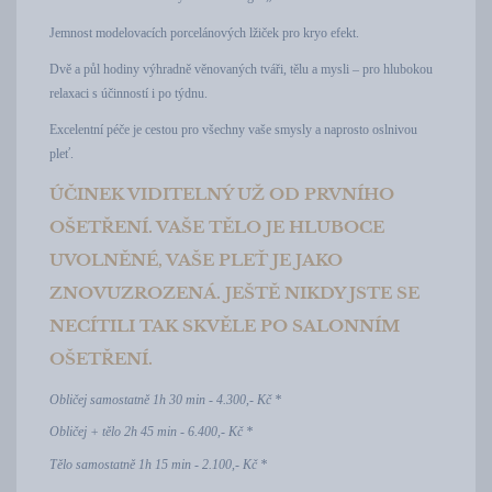
Jemnost modelovacích porcelánových lžiček pro kryo efekt.
Dvě a půl hodiny výhradně věnovaných tváři, tělu a mysli – pro hlubokou
relaxaci s účinností i po týdnu.
Excelentní péče je cestou pro všechny vaše smysly a naprosto oslnivou
pleť.
ÚČINEK VIDITELNÝ UŽ OD PRVNÍHO
OŠETŘENÍ. VAŠE TĚLO JE HLUBOCE
UVOLNĚNÉ, VAŠE PLEŤ JE JAKO
ZNOVUZROZENÁ. JEŠTĚ NIKDY JSTE SE
NECÍTILI TAK SKVĚLE PO SALONNÍM
OŠETŘENÍ.
Obličej samostatně 1h 30 min - 4.300,- Kč *
Obličej + tělo 2h 45 min - 6.400,- Kč *
Tělo samostatně 1h 15 min - 2.100,- Kč *