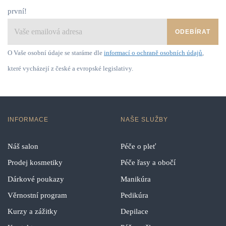
první!
ODEBÍRAT
O Vaše osobní údaje se staráme dle
informací o ochraně osobních údajů
,
které vycházejí z české a evropské legislativy.
INFORMACE
NAŠE SLUŽBY
Náš salon
Péče o pleť
Prodej kosmetiky
Péče řasy a obočí
Dárkové poukazy
Manikúra
Věrnostní program
Pedikúra
Kurzy a zážitky
Depilace