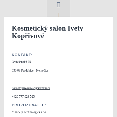
Kosmetický salon
Ivety
Kopřivové
KONTAKT:
Ostřešanská 75
530 03 Pardubice - Nemošice
iveta.koprivova-kc@seznam.cz
+420 777 923 525
PROVOZOVATEL:
Make-up Technologies s.r.o.