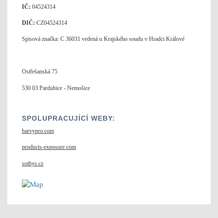
IČ:
04524314
DIČ:
CZ04524314
Spisová značka: C 36031 vedená u Krajského soudu v Hradci Králové
Ostřešanská 75
530 03 Pardubice - Nemošice
SPOLUPRACUJÍCÍ WEBY:
barvypro.com
products-exposure.com
sothys.cz