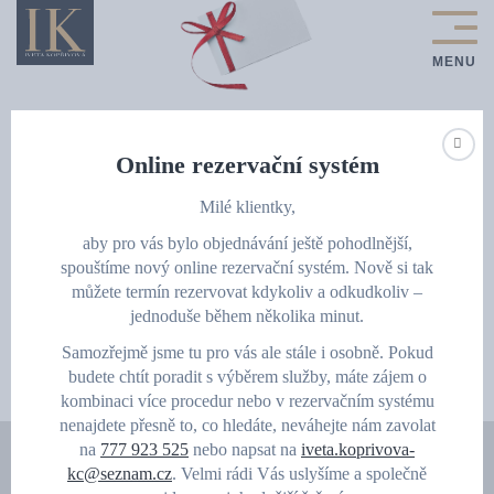
Online rezervační systém
Dárkové poukazy
Milé klientky,
aby pro vás bylo objednávání ještě pohodlnější,
spouštíme nový online rezervační systém. Nově si tak
můžete termín rezervovat kdykoliv a odkudkoliv –
jednoduše během několika minut.
OBJEVTE
MOŽNOSTI
Samozřejmě jsme tu pro vás ale stále i osobně. Pokud
budete chtít poradit s výběrem služby, máte zájem o
kombinaci více procedur nebo v rezervačním systému
nenajdete přesně to, co hledáte, neváhejte nám zavolat
na
777 923 525
nebo napsat na
iveta.koprivova-
kc@seznam.cz
. Velmi rádi Vás uslyšíme a společně