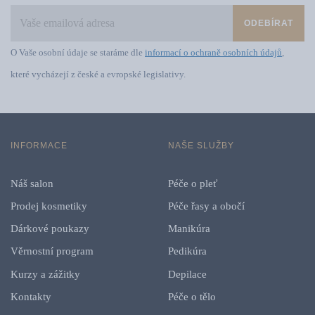
ODEBÍRAT
O Vaše osobní údaje se staráme dle
informací o ochraně osobních údajů
,
které vycházejí z české a evropské legislativy.
INFORMACE
NAŠE SLUŽBY
Náš salon
Péče o pleť
Prodej kosmetiky
Péče řasy a obočí
Dárkové poukazy
Manikúra
Věrnostní program
Pedikúra
Kurzy a zážitky
Depilace
Kontakty
Péče o tělo