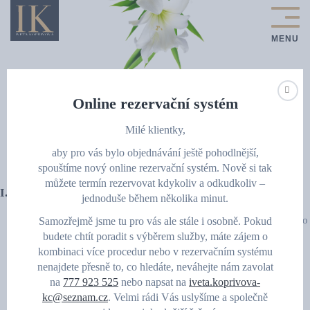
Online rezervační systém
Podmínky ochrany osobních
Milé klientky,
údajů
aby pro vás bylo objednávání ještě pohodlnější,
spouštíme nový online rezervační systém. Nově si tak
můžete termín rezervovat kdykoliv a odkudkoliv –
I. Základní ustanovení
jednoduše během několika minut.
Správcem osobních údajů podle čl. 4 bod 7 nařízení Evropského
Samozřejmě jsme tu pro vás ale stále i osobně. Pokud
budete chtít poradit s výběrem služby, máte zájem o
parlamentu a Rady (EU) 2016/679 o ochraně fyzických osob v
kombinaci více procedur nebo v rezervačním systému
souvislosti se zpracováním osobních údajů a o volném pohybu
nenajdete přesně to, co hledáte, neváhejte nám zavolat
na
777 923 525
nebo napsat na
iveta.koprivova-
těchto údajů (dále jen: „GDPR”) je Make-up technologies s.r.o.,
kc@seznam.cz
. Velmi rádi Vás uslyšíme a společně
Ostřešanská 75, Nemošice, 53003 Pardubice , IČ:
04524314