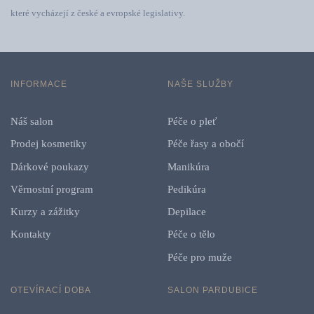
které vycházejí z české a evropské legislativy.
INFORMACE
NAŠE SLUŽBY
Náš salon
Péče o pleť
Prodej kosmetiky
Péče řasy a obočí
Dárkové poukazy
Manikúra
Věrnostní program
Pedikúra
Kurzy a zážitky
Depilace
Kontakty
Péče o tělo
Péče pro muže
OTEVÍRACÍ DOBA
SALON PARDUBICE