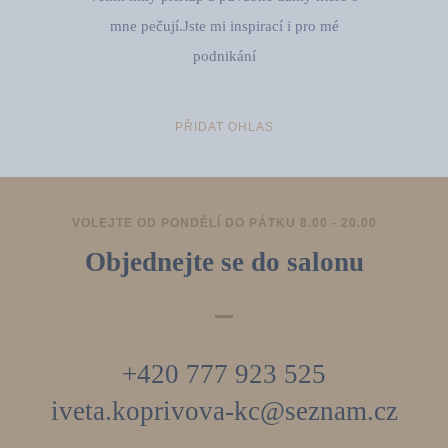
mne pečují.Jste mi inspirací i pro mé
podnikání
PŘIDAT OHLAS
VOLEJTE OD PONDĚLÍ DO PÁTKU 8.00 - 20.00
Objednejte se do salonu
+420 777 923 525
iveta.koprivova-kc@seznam.cz