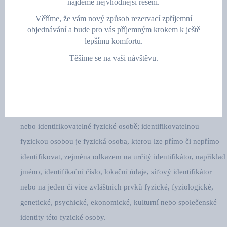
najdeme nejvhodnější řešení.
(dále jen: „správce“).
Věříme, že vám nový způsob rezervací zpříjemní
Kontaktní údaje správce jsou:
objednávání a bude pro vás příjemným krokem k ještě
lepšímu komfortu.
adresa: Make-up technologies s.r.o., Ostřešanská 75,
Těšíme se na vaši návštěvu.
Nemošice, 53003 Pardubice
email:
iveta.koprivova-kc@seznam.cz
, telefon:
+420 777
923 525
Osobními údaji se rozumí veškeré informace o identifikované
nebo identifikovatelné fyzické osobě; identifikovatelnou
fyzickou osobou je fyzická osoba, kterou lze přímo či nepřímo
identifikovat, zejména odkazem na určitý identifikátor, například
jméno, identifikační číslo, lokační údaje, síťový identifikátor
nebo na jeden či více zvláštních prvků fyzické, fyziologické,
genetické, psychické, ekonomické, kulturní nebo společenské
identity této fyzické osoby.