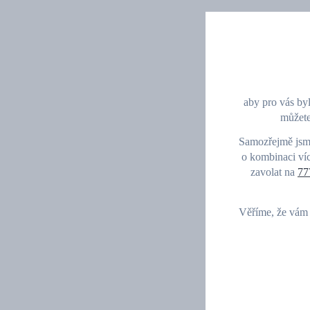
aby pro vás byl
můžete
Samozřejmě jsme 
o kombinaci víc
zavolat na
77
Věříme, že vám 