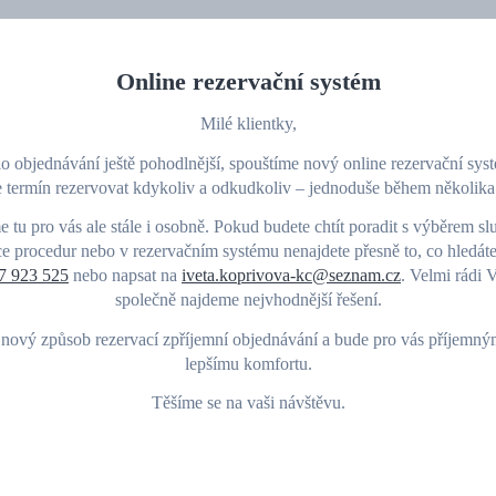
Online rezervační systém
Milé klientky,
o objednávání ještě pohodlnější, spouštíme nový online rezervační sys
 termín rezervovat kdykoliv a odkudkoliv – jednoduše během několika
Relaxační koupel rukou
tu pro vás ale stále i osobně. Pokud budete chtít poradit s výběrem s
Peeling pro odstranění odumřelých buněk a rozjasnění p
e procedur nebo v rezervačním systému nenajdete přesně to, co hledát
7 923 525
nebo napsat na
iveta.koprivova-kc@seznam.cz
. Velmi rádi 
Výživná maska a zábal pro intenzivní hydrataci
společně najdeme nejvhodnější řešení.
Masáž rukou a předloktí – okamžité uvolnění napětí
nový způsob rezervací zpříjemní objednávání a bude pro vás příjemný
Precizní úprava nehtů a kůžičky
lepšímu komfortu.
Lakování s výběrem z kolekce CND™ Vinylux nebo přír
Těšíme se na vaši návštěvu.