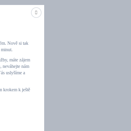
tém. Nově si tak
 minut.
lužby, máte zájem
okožky
e, neváhejte nám
Vás uslyšíme a
m krokem k ještě
odní úprava